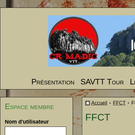
Présentation
SAVTT Tour
L
Accueil
FFCT
F
Espace membre
FFCT
Nom d'utilisateur