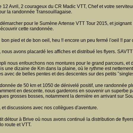
12 Avril, 2 courageux du CR Madic VTT, Chef et votre serviteur 
pour la randonnée Transouillagaise.
 démarcher pour le Sumène Artense VTT Tour 2015, et joignant 
 découvrir cette randonnée.
bon pied et de bon oeil, heu !! encore un peu fermé l'oeil !! par
, nous avons placardé les affiches et distribué les flyers. SAVT
pli nous enfourchons nos montures pour le grand parcours, et d
is une dizaine de Km dans la plaine, où le rythme est netteme
s avec de belles pentes et des descentes sur des petits "singl
ndonnée de 50 km et 1050 de dénivelé positif, une randonnée pl
tamment en descente, nous garderons en souvenir un superbe p
ques grosses bosses, notamment la dernière en arrivant sur Soui
e, et discussions avec nos collègues d'aventure.
tit détour à Brive où nous avons continué la distribution de flyer
lo route et VTT.