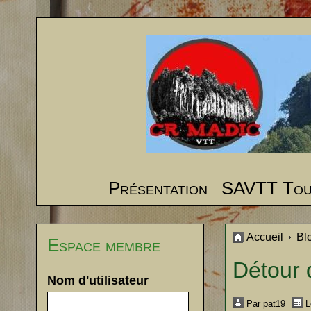
Présentation
SAVTT To
Accueil
Bl
Espace membre
Détour 
Nom d'utilisateur
Par
pat19
L