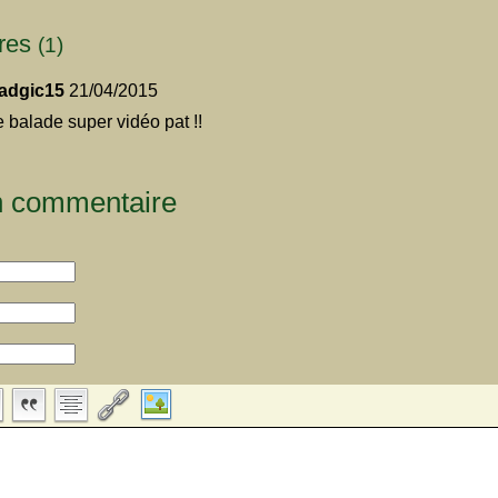
res
(1)
adgic15
21/04/2015
e balade super vidéo pat !!
n commentaire