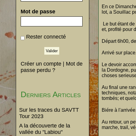
En ce Dimanche 
Mot de passe
lot, a Souillac 
Le but étant de
et, profité pour
Rester connecté
Départ 6h00, de 
Arrivé sur place
Créer un compte
|
Mot de
Le devoir accom
passe perdu ?
la Dordogne, pu
choses serieuse
Au final une ra
Derniers Articles
techniques, no
tombés; et quel
Sur les traces du SAVTT
Biére à l'arrivé
Tour 2023
Au retour, un pe
A la découverte de la
marche, trail, vé
vallée du "Labiou"