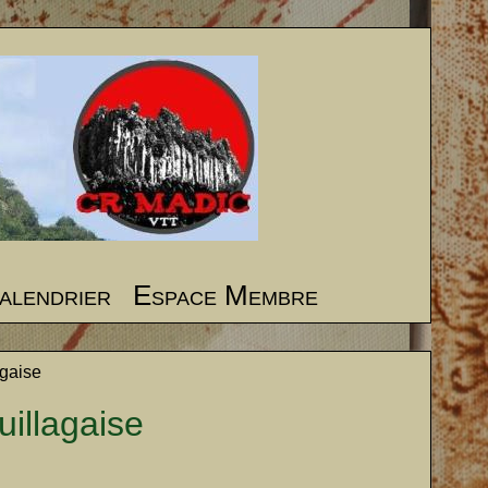
alendrier
Espace Membre
agaise
illagaise