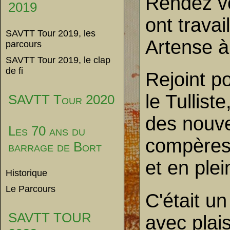
Rendez vo
2019
ont trava
SAVTT Tour 2019, les
Artense à
parcours
SAVTT Tour 2019, le clap
de fi
Rejoint po
le Tullist
SAVTT Tour 2020
des nouvea
Les 70 ans du
compères 
barrage de Bort
et en ple
Historique
Le Parcours
C'était u
SAVTT TOUR
avec plai