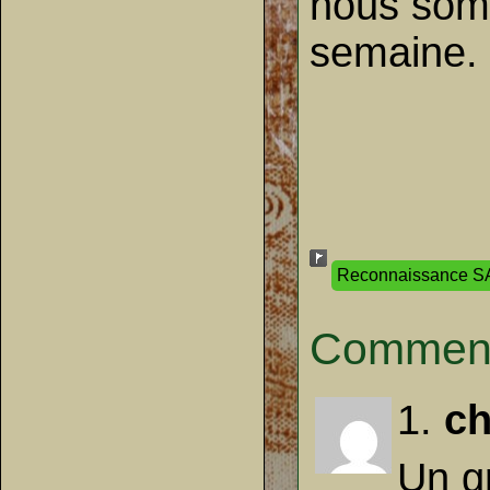
nous somm
semaine.
Reconnaissance SA
Comment
1.
ch
Un g