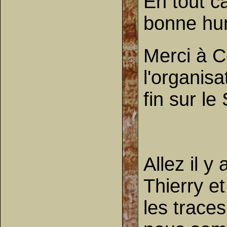
En tout c
bonne hu
Merci à C
l'organisa
fin sur l
Allez il 
Thierry et
les trace