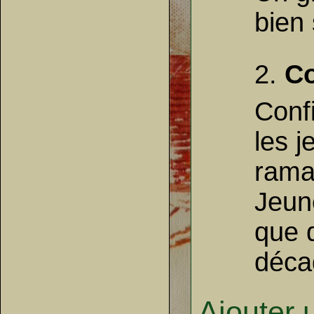
bien 
2.
C
Conf
les j
ramas
Jeun
que 
décade
Ajouter