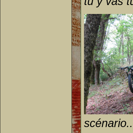
tu y vas t
scénario..