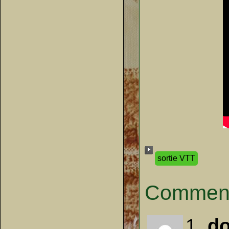
sortie VTT
Comment
1.
d