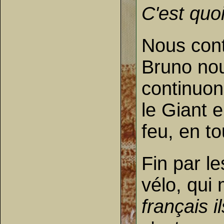
C'est quo
Nous cont
Bruno nou
continuon
le Giant 
feu, en t
Fin par le
vélo, qui 
français i