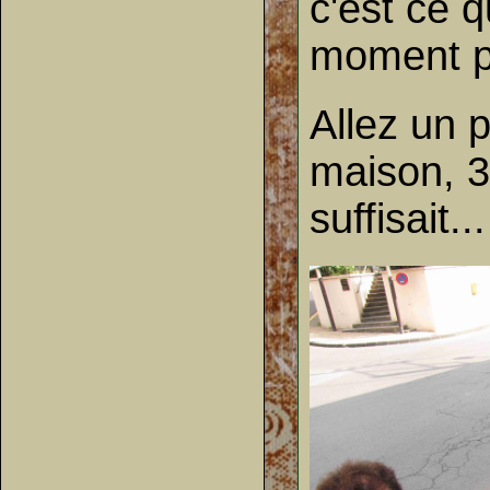
c'est ce q
moment po
Allez un 
maison, 3
suffisait...