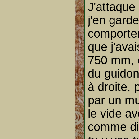
J'attaque
j'en garde
comportem
que j'ava
750 mm, en
du guidon
à droite, 
par un mu
le vide a
comme di