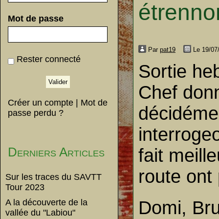
étrenno
Mot de passe
Par
pat19
Le 19/07
Rester connecté
Sortie he
Chef donn
Créer un compte
|
Mot de
décidémen
passe perdu ?
interrogeo
Derniers Articles
fait meill
route ont 
Sur les traces du SAVTT
Tour 2023
A la découverte de la
Domi, Bru
vallée du "Labiou"