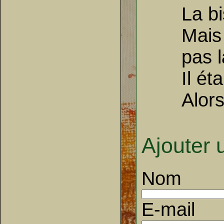
La bi
Mais
pas l
Il ét
Alors
Ajouter
Nom
E-mail