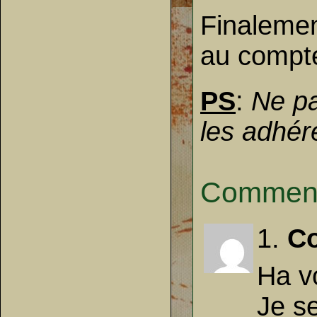
Finalemen
au compt
PS
:
Ne pa
les adhér
Comment
1.
C
Ha v
Je s