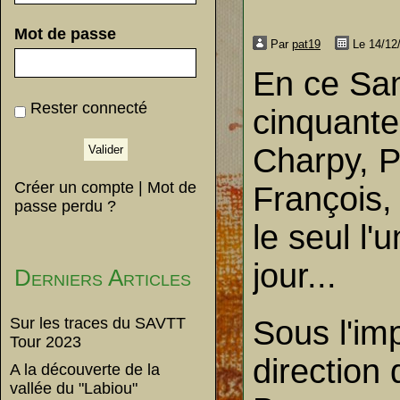
Mot de passe
Par
pat19
Le 14/12
En ce Sam
Rester connecté
cinquante
Charpy, P
Créer un compte
|
Mot de
François,
passe perdu ?
le seul l'
jour...
Derniers Articles
Sur les traces du SAVTT
Sous l'im
Tour 2023
direction
A la découverte de la
vallée du "Labiou"