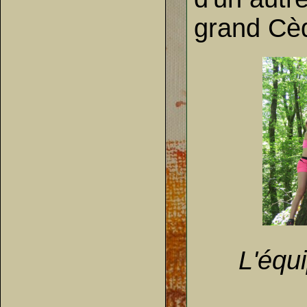
grand Cè
L'équ