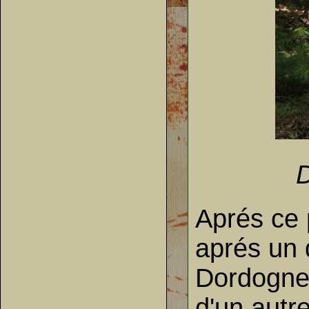
D
Aprés ce 
aprés un 
Dordogne,
d'un autr