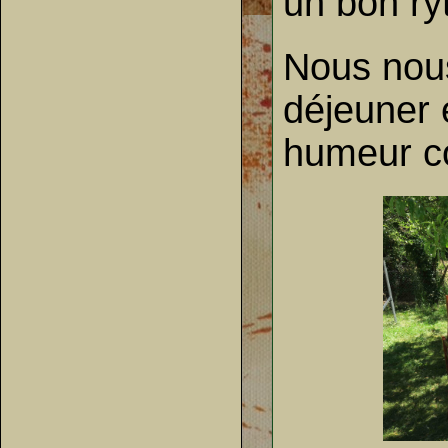
un bon ry
Nous nou
déjeuner 
humeur c