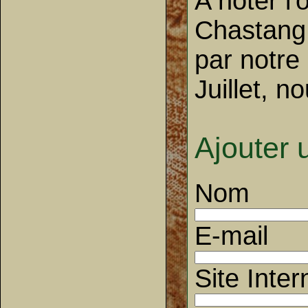
A noter l
Chastang 
par notr
Juillet, n
Ajouter
Nom
E-mail
Site Inter