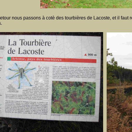
 retour nous passons à cotè des tourbières de Lacoste, et il fa
.