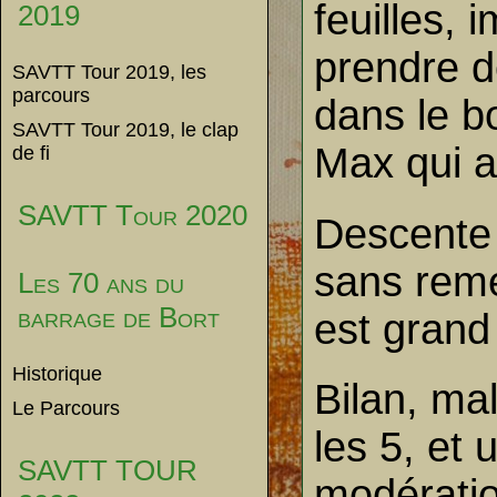
feuilles, 
2019
prendre de
SAVTT Tour 2019, les
parcours
dans le b
SAVTT Tour 2019, le clap
Max qui ar
de fi
SAVTT Tour 2020
Descente 
sans remet
Les 70 ans du
barrage de Bort
est grand
Historique
Bilan, ma
Le Parcours
les 5, et
SAVTT TOUR
modératio