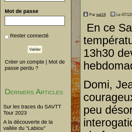
Mot de passe
Par
pat19
Le 07/12
En ce Sam
Rester connecté
températu
13h30 dev
Créer un compte
|
Mot de
hebdomad
passe perdu ?
Domi, Jea
Derniers Articles
courageux
Sur les traces du SAVTT
peu désor
Tour 2023
interogati
A la découverte de la
vallée du "Labiou"