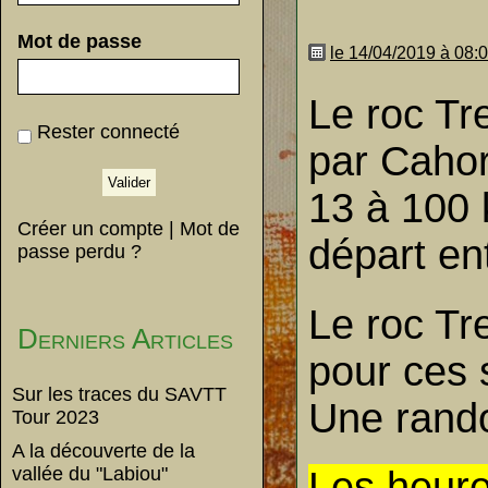
Mot de passe
le 14/04/2019 à 08:
Le roc Tr
Rester connecté
par Cahor
13 à 100 
Créer un compte
|
Mot de
départ en
passe perdu ?
Le roc Tr
Derniers Articles
pour ces 
Sur les traces du SAVTT
Une rando
Tour 2023
A la découverte de la
vallée du "Labiou"
Les heure